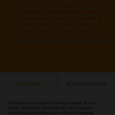
sta
contamos con más de 200 certificados de
d.
patentes y modelos de utilidad a nivel
internacional. Los recursos de innovación se
 en
concentran en nuestro Centro Tecnológico,
donde un gran equipo de ingenieros de
telecomunicaciones responde constantemente a
los nuevos cambios tecnológicos y regulatorios.
NOSOTROS
NUESTRA HISTORIA
Televés es una compañía tecnológica global, líder en
diseño, desarrollo y fabricación de soluciones para
infraestructuras de telecomunicaciones en hogares,