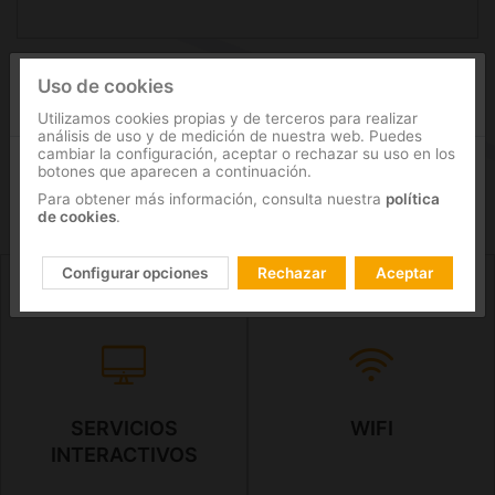
Uso de cookies
Selecciona tu país
Utilizamos cookies propias y de terceros para realizar
SOLUCIÓN
análisis de uso y de medición de nuestra web. Puedes
cambiar la configuración, aceptar o rechazar su uso en los
botones que aparecen a continuación.
Para obtener más información, consulta nuestra
política
de cookies
.
Ir
Guardar selección
Configurar opciones
Rechazar
Aceptar
SERVICIOS
WIFI
INTERACTIVOS